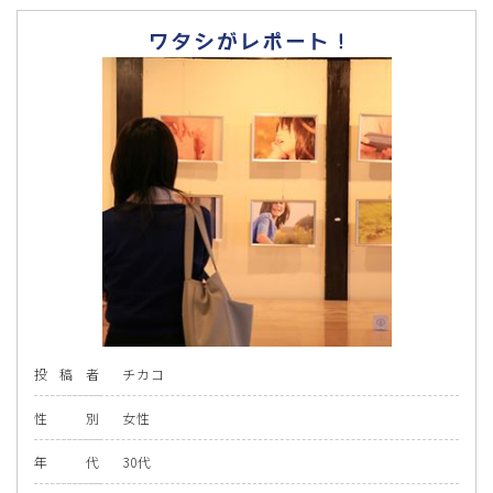
投
稿
者
チカコ
性
別
女性
年
代
30代