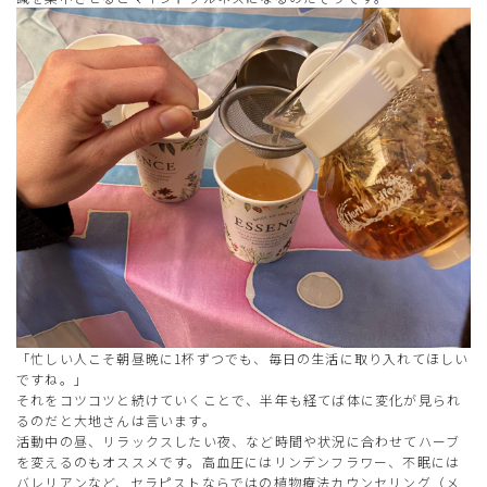
「忙しい人こそ朝昼晩に1杯ずつでも、毎日の生活に取り入れてほしい
ですね。」
それをコツコツと続けていくことで、半年も経てば体に変化が見られ
るのだと大地さんは言います。
活動中の昼、リラックスしたい夜、など時間や状況に合わせてハーブ
を変えるのもオススメです。高血圧にはリンデンフラワー、不眠には
バレリアンなど、セラピストならではの植物療法カウンセリング（メ