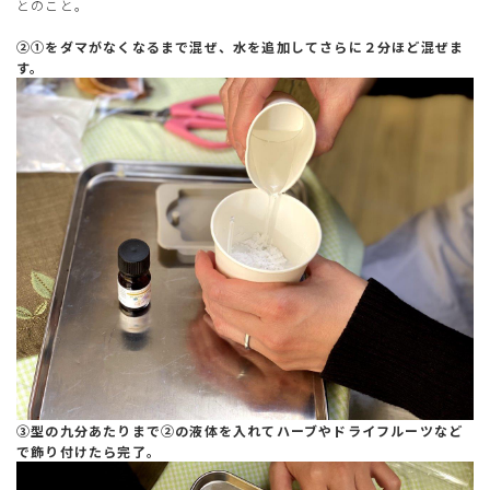
とのこと。
②①をダマがなくなるまで混ぜ、水を追加してさらに２分ほど混ぜま
す。
③型の九分あたりまで②の液体を入れてハーブやドライフルーツなど
で飾り付けたら完了。