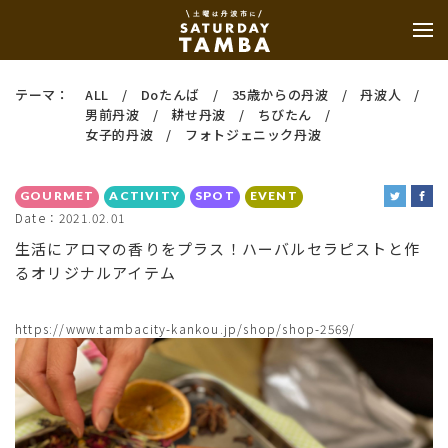
テーマ：
ALL
Doたんば
35歳からの丹波
丹波人
男前丹波
耕せ丹波
ちびたん
女子的丹波
フォトジェニック丹波
GOURMET
ACTIVITY
SPOT
EVENT
Date：2021.02.01
生活にアロマの香りをプラス！ハーバルセラピストと作
るオリジナルアイテム
https://www.tambacity-kankou.jp/shop/shop-2569/