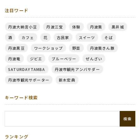
注目ワード
丹波大納言小豆
丹波三宝
体験
丹波栗
黒井城
酒
カフェ
花
古民家
スイーツ
そば
丹波黒豆
ワークショップ
野菜
丹波栗きん豚
丹波竜
ジビエ
ブルーベリー
ぜんざい
SATURDAYTAMBA
丹波市観光アンバサダー
丹波市観光サポーター
新木宏典
キーワード検索
検索
ランキング