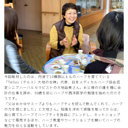
今回取材したのは、丹波で10種類以上ものハーブを育てている
「Tellus（テルス）大地の女神」代表、日本メディカルハーブ協会認
定シニアハーバルセラピストの大地由美さん。お父様の介護を機に会
計の仕事を辞め、50歳を前にハーブや西洋医学の勉強を始めたのだそ
うです。
「父はおかゆやスープよりもハーブティを好んで飲んでくれて、ハーブ
の力を感じました」と大地さん。知識を深めて資格を取ってからは、
自ら育てたハーブでハーブティを独自にブレンドし、ネットショップ
などで販売するほか、ハーブ教室やワークショップを開いてハーブの
魅力を伝える活動をしています。