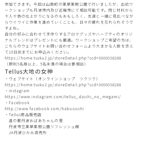
参加できます。今回は山南町の薬草薬樹公園で行いましたが、出前ワ
ークショップも丹波市内及び近隣市にて相談可能です。同じ材料から
十人十色の仕上がりになるのもおもしろく、友達と一緒に見比べなが
らワイワイと作業を進めていくことも、日々の疲れを忘れられそうで
すよね。
自分の好みに合わせて手作りするアロマグッズやハーブティのオリジ
ナルブレンドはプレゼントにも最適。ワークショップご希望の方は、
こちらのウェブサイトお問い合わせフォームより大まかな人数を添え
て10日前までにお申込みください。
https://home.tsuku2.jp/storeDetail.php?scd=0000058288
（原則5名様以上、5名未満の場合は要相談）
Tellus大地の女神
・ウェブサイト（オンラインショップ ツクツク）
https://home.tsuku2.jp/storeDetail.php?scd=0000058288
・instagram
https://www.instagram.com/tellus_daichi_no_megami/
・Facebook
http://www.facebook.com/habuoochi
・Tellus商品販売店
道の駅丹波おばあちゃんの里
丹波市立薬草薬樹公園リフレッシュ館
JA丹波ひかみ直売所