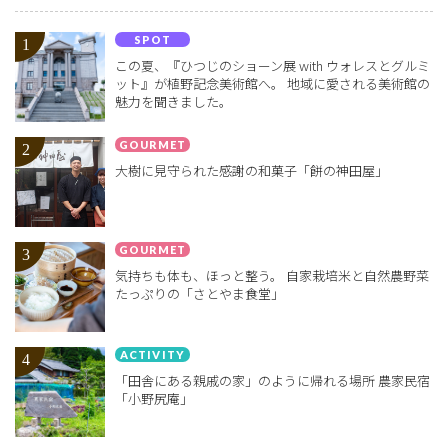
SPOT
この夏、『ひつじのショーン展 with ウォレスとグルミ
ット』が植野記念美術館へ。 地域に愛される美術館の
魅力を聞きました。
GOURMET
大樹に見守られた感謝の和菓子「餅の神田屋」
GOURMET
気持ちも体も、ほっと整う。 自家栽培米と自然農野菜
たっぷりの「さとやま食堂」
ACTIVITY
「田舎にある親戚の家」のように帰れる場所 農家民宿
「小野尻庵」