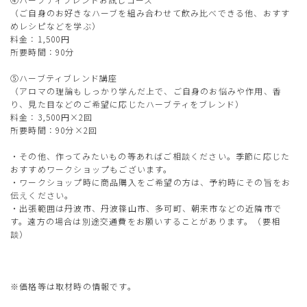
（ご自身のお好きなハーブを組み合わせて飲み比べできる他、おすす
めレシピなどを学ぶ）
料金：1,500円
所要時間：90分
⑤ハーブティブレンド講座
（アロマの理論もしっかり学んだ上で、ご自身のお悩みや作用、香
り、見た目などのご希望に応じたハーブティをブレンド）
料金：3,500円×2回
所要時間：90分×2回
・その他、作ってみたいもの等あればご相談ください。季節に応じた
おすすめワークショップもございます。
・ワークショップ時に商品購入をご希望の方は、予約時にその旨をお
伝えください。
・出張範囲は丹波市、丹波篠山市、多可町、朝来市などの近隣市で
す。遠方の場合は別途交通費をお願いすることがあります。（要相
談）
※価格等は取材時の情報です。