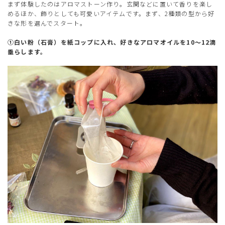
まず体験したのはアロマストーン作り。玄関などに置いて香りを楽し
めるほか、飾りとしても可愛いアイテムです。まず、2種類の型から好
きな形を選んでスタート。
①白い粉（石膏）を紙コップに入れ、好きなアロマオイルを10
～12
滴
垂らします。