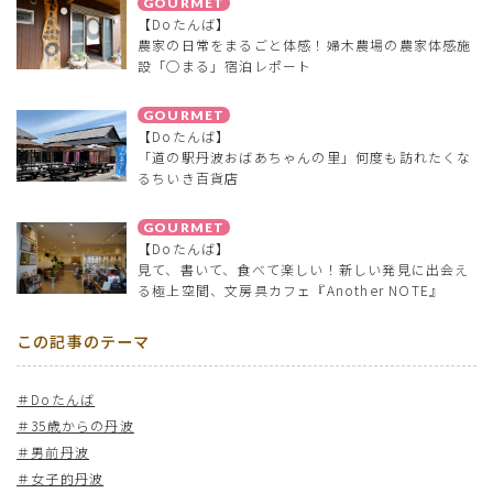
GOURMET
【Doたんば】
農家の日常をまるごと体感！婦木農場の農家体感施
設「◯まる」宿泊レポート
GOURMET
【Doたんば】
「道の駅丹波おばあちゃんの里」何度も訪れたくな
るちいき百貨店
GOURMET
【Doたんば】
見て、書いて、食べて楽しい！新しい発見に出会え
る極上空間、文房具カフェ『Another NOTE』
この記事のテーマ
＃Doたんば
＃35歳からの丹波
＃男前丹波
＃女子的丹波