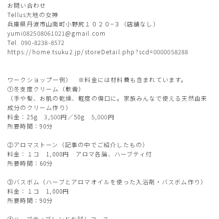
お問い合わせ
Tellus大地の女神
兵庫県丹波市山南町小野尻１０２０−３（店舗なし）
yumi082508061021@gmail.com
Tel. 090-8238-8572
https://home.tsuku2.jp/storeDetail.php?scd=0000058288
ワークショップ一例） ※料金には材料費も含まれています。
①冬支度クリーム（軟膏）
（手や髪、お肌の乾燥、軽度の傷口に。家族みんなで使える天然由来
成分のクリーム作り）
料金：25g 3,500円／50g 5,000円
所要時間：90分
②アロマストーン（記事の中でご紹介したもの）
料金：１コ 1,000円 アロマ各論、ハーブティ付
所要時間：60分
③バスボム（ハーブとアロマオイルを使った入浴剤・バスボム作り）
料金：１コ 1,000円
所要時間：90分
④ハーブティブレンドお試しコース