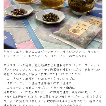
左から：エキナセア＆エルダーフラワー、ゆずジンジャー、カモミー
ル（カモミール、レモンバーム、ペパーミントのブレンド）
未病やストレス軽減、癒し効果なども注目されているハーブティ。大
地さんのオリジナルブレンドティ数種類を味わいながら、それぞれの
効能について教えてもらいます。この日いただいたのは
・エキナセア：風邪を引いたときや免疫力アップに
・ゆずジンジャー：基礎体温を適正にする温活に
・カモミール：気管のトラブル、イライラ・癇癪に
淹れ方は、ハーブを入れたポットに熱湯を注ぎ、葉ものは3分、ピール
（皮）は5分蒸らすだけ。その間しっかり蓋やラップをし、香りが逃げ
ないように気をつけましょう。飲む際は1分ほど目をつむり、香りに意
識を集中させるとマインドフルネスになるのだそうです。